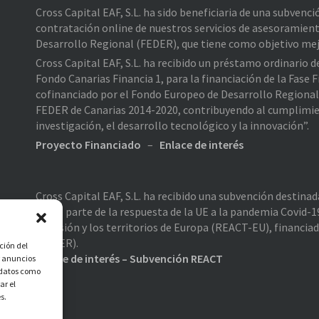
Cross Capital EAF, S.L. ha sido beneficiaria de una subvenc
contratación online de nuestros servicios de asesoramient
Desarrollo Regional (FEDER), que tiene como objetivo mejo
Cross Capital EAF, S.L. ha recibido un préstamo ordinario 
Fondo Canarias Financia 1, para la financiación de la Fas
cofinanciado por el Fondo Europeo de Desarrollo Regiona
FEDER de Canarias 2014-2020, contribuyendo al cumplimiento
investigación, el desarrollo tecnológico y la innovación”.
Proyecto Financiado
–
Enlace de interés
Cross Capital EAF, S.L. ha recibido una subvención destina
como parte de la respuesta de la UE a la pandemia Covid-19
cohesión y los territorios de Europa (REACT-EU), financia
(FEDER).
ción del
Enlace de interés – Subvención REACT
r anuncios
r datos como
ar el
s.