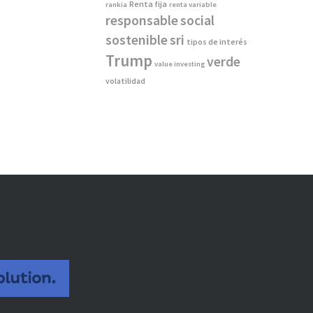
Renta fija
rankia
renta variable
responsable
social
sostenible
sri
tipos de interés
Trump
verde
value investing
volatilidad