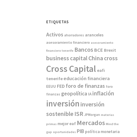
ETIQUETAS
Activos
aranceles
ahorradores
asesoramiento financiero
asesoramiento
Bancos
BCE
Brexit
financiero tenerife
China
business
capital
cross
Cross Capital
eafi
educación financiera
tenerife
foro de finanzas
FED
EEUU
foro
inflación
geopolítica
IA
finanzas
inversión
inversión
sostenible
ISR
JPMorgan
materias
Mercados
mejor eaf
primas
Mind the
PIB
política monetaria
gap
oportunidades