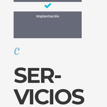
Implantación
Optimización financiera y fiscal, en
colaboración con los asesores
habituales del inversor: abogados,
notarios, contables...etc.
c
SER-
VICIOS