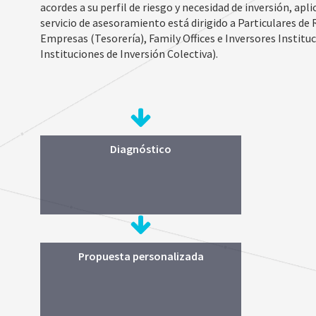
acordes a su perfil de riesgo y necesidad de inversión, apl
servicio de asesoramiento está dirigido a Particulares de
Empresas (Tesorería), Family Offices e Inversores Instituc
Instituciones de Inversión Colectiva).
Definición de la situación
Diagnóstico
patrimonial del inversor,
condicionada por sus objetivos
personales y por el entorno jurídico,
profesional y personal.
Propuesta personalizada
Elaboración de una propuesta
personalizada atendiendo al
diagnóstico previo y al perfil de
rentabilidad-riesgo del inversor.