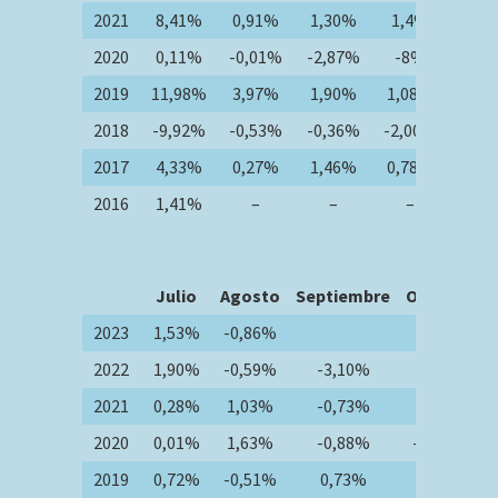
2021
8,41%
0,91%
1,30%
1,4%
0,4
2020
0,11%
-0,01%
-2,87%
-8%
3,4
2019
11,98%
3,97%
1,90%
1,08%
2,2
2018
-9,92%
-0,53%
-0,36%
-2,00%
0,8
2017
4,33%
0,27%
1,46%
0,78%
0,7
2016
1,41%
–
–
–
-0,0
Julio
Agosto
Septiembre
Octubre
N
2023
1,53%
-0,86%
2022
1,90%
-0,59%
-3,10%
1,22%
2021
0,28%
1,03%
-0,73%
1,06%
2020
0,01%
1,63%
-0,88%
-0,77%
2019
0,72%
-0,51%
0,73%
0,10%