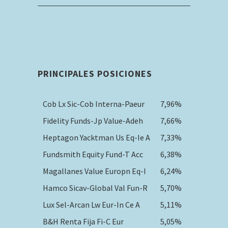
PRINCIPALES POSICIONES
Cob Lx Sic-Cob Interna-Paeur
7,96%
Fidelity Funds-Jp Value-Adeh
7,66%
Heptagon Yacktman Us Eq-Ie A
7,33%
Fundsmith Equity Fund-T Acc
6,38%
Magallanes Value Europn Eq-I
6,24%
Hamco Sicav-Global Val Fun-R
5,70%
Lux Sel-Arcan Lw Eur-In Ce A
5,11%
B&H Renta Fija Fi-C Eur
5,05%