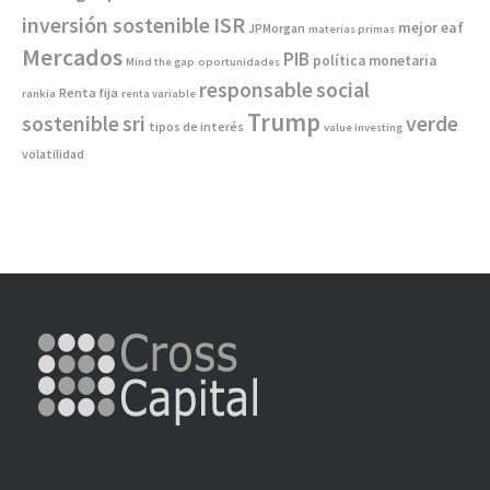
inversión sostenible
ISR
mejor eaf
JPMorgan
materias primas
Mercados
PIB
política monetaria
Mind the gap
oportunidades
responsable
social
Renta fija
rankia
renta variable
Trump
sostenible
sri
verde
tipos de interés
value investing
volatilidad