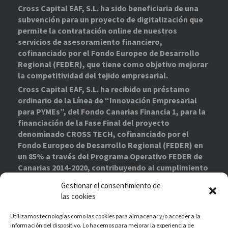
Cross Capital EAF, S.L. ha sido beneficiaria de una
subvención para un proyecto de digitalización que
permite la contratación online de nuestros
servicios de asesoramiento financiero,
cofinanciado por el Fondo Europeo de Desarrollo
Regional (FEDER), que tiene como objetivo mejorar
la competitividad del tejido empresarial.
Cross Capital EAF, S.L. ha recibido un préstamo
ordinario de la Línea de “Innovación Empresarial
para PYMEs”, del Fondo Canarias Financia 1, para la
financiación de la Fase Final del proyecto
denominado CROSS TECH, cofinanciado por el
Fondo Europeo de Desarrollo Regional (FEDER) en
un 85% a través del Programa Operativo FEDER de
Canarias 2014-2020, contribuyendo al cumplimiento
de los objetivos del eje prioritario 1 “Potenciar la
Gestionar el consentimiento de
investigación, el desarrollo tecnológico y la
las cookies
innovación”.
Proyecto Financiado
–
Enlace de interés
Utilizamos tecnologías como las cookies para almacenar y/o acceder a la
información del dispositivo. Lo hacemos para mejorar la experiencia de