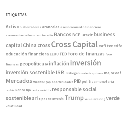
ETIQUETAS
Activos
aranceles
asesoramiento financiero
ahorradores
Bancos
business
BCE
Brexit
asesoramiento financiero tenerife
Cross Capital
China
capital
cross
eafi tenerife
foro de finanzas
educación financiera
FED
EEUU
foro
inversión
inflación
geopolítica
IA
finanzas
inversión sostenible
ISR
mejor eaf
JPMorgan
materias primas
Mercados
PIB
política monetaria
Mind the gap
oportunidades
responsable
social
Renta fija
rankia
renta variable
Trump
sostenible
sri
verde
tipos de interés
value investing
volatilidad