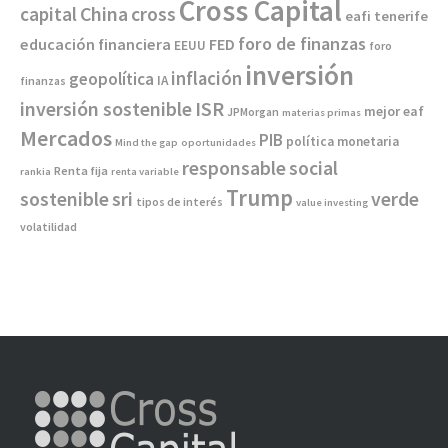
Cross Capital
China
capital
cross
eafi tenerife
foro de finanzas
educación financiera
FED
EEUU
foro
inversión
inflación
geopolítica
IA
finanzas
inversión sostenible
ISR
mejor eaf
JPMorgan
materias primas
Mercados
PIB
política monetaria
Mind the gap
oportunidades
responsable
social
Renta fija
rankia
renta variable
Trump
sostenible
sri
verde
tipos de interés
value investing
volatilidad