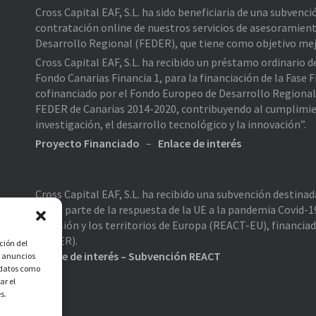
Cross Capital EAF, S.L. ha sido beneficiaria de una subvenc
contratación online de nuestros servicios de asesoramient
Desarrollo Regional (FEDER), que tiene como objetivo mejo
Cross Capital EAF, S.L. ha recibido un préstamo ordinario 
Fondo Canarias Financia 1, para la financiación de la Fas
cofinanciado por el Fondo Europeo de Desarrollo Regiona
FEDER de Canarias 2014-2020, contribuyendo al cumplimiento
investigación, el desarrollo tecnológico y la innovación”.
Proyecto Financiado
–
Enlace de interés
Cross Capital EAF, S.L. ha recibido una subvención destina
como parte de la respuesta de la UE a la pandemia Covid-19
cohesión y los territorios de Europa (REACT-EU), financia
(FEDER).
ción del
Enlace de interés – Subvención REACT
r anuncios
r datos como
ar el
s.