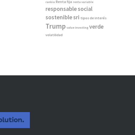
Renta fija
rankia
renta variable
responsable
social
sostenible
sri
tipos de interés
Trump
verde
value investing
volatilidad