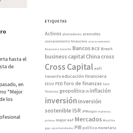
ETIQUETAS
ero
Activos
aranceles
ahorradores
asesoramiento financiero
asesoramiento
Bancos
BCE
Brexit
financiero tenerife
China
business
capital
cross
erta hasta el
Cross Capital
esta de
eafi
educación financiera
tenerife
foro de finanzas
FED
 pasado, en
EEUU
foro
inflación
geopolítica
omo “Mejor
IA
finanzas
inversión
de los
inversión
sostenible
ISR
JPMorgan
materias
ofesional
Mercados
mejor eaf
primas
Mind the
PIB
política monetaria
gap
oportunidades