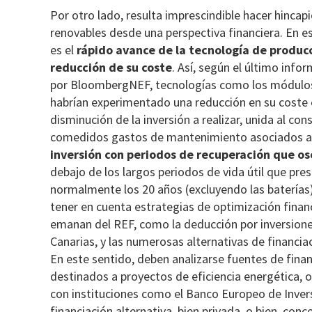
Por otro lado, resulta imprescindible hacer hincapi
renovables desde una perspectiva financiera. En e
es el
rápido avance de la tecnología de produc
reducción de su coste
. Así, según el último info
por BloombergNEF, tecnologías como los módulos
habrían experimentado una reducción en su coste c
disminución de la inversión a realizar, unida al co
comedidos gastos de mantenimiento asociados a l
inversión con periodos de recuperación que os
debajo de los largos periodos de vida útil que pre
normalmente los 20 años (excluyendo las baterías
tener en cuenta estrategias de optimización fina
emanan del REF, como la deducción por inversiones
Canarias, y las numerosas alternativas de financi
En este sentido, deben analizarse fuentes de fina
destinados a proyectos de eficiencia energética, 
con instituciones como el Banco Europeo de Inver
financiación alternativa, bien privada, o bien, con