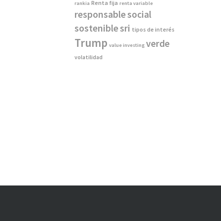
Renta fija
rankia
renta variable
responsable
social
sostenible
sri
tipos de interés
Trump
verde
value investing
volatilidad