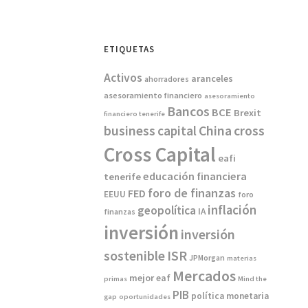
ETIQUETAS
Activos
aranceles
ahorradores
asesoramiento financiero
asesoramiento
Bancos
BCE
Brexit
financiero tenerife
China
business
capital
cross
Cross Capital
eafi
educación financiera
tenerife
foro de finanzas
FED
EEUU
foro
inflación
geopolítica
IA
finanzas
inversión
inversión
sostenible
ISR
JPMorgan
materias
Mercados
mejor eaf
primas
Mind the
PIB
política monetaria
gap
oportunidades