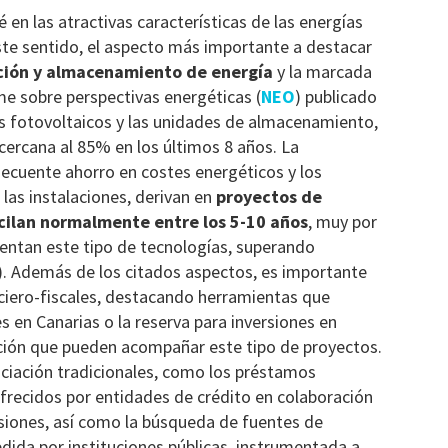
é en las atractivas características de las energías
ste sentido, el aspecto más importante a destacar
ción y almacenamiento de energía
y la marcada
rme sobre perspectivas energéticas (
NEO
) publicado
 fotovoltaicos y las unidades de almacenamiento,
ercana al 85% en los últimos 8 años. La
nsecuente ahorro en costes energéticos y los
as instalaciones, derivan en
proyectos de
cilan normalmente entre los 5-10 años
, muy por
sentan este tipo de tecnologías, superando
). Además de los citados aspectos, es importante
nciero-fiscales, destacando herramientas que
 en Canarias o la reserva para inversiones en
ación que pueden acompañar este tipo de proyectos.
nciación tradicionales, como los préstamos
ofrecidos por entidades de crédito en colaboración
siones, así como la búsqueda de fuentes de
cedida por instituciones públicas, instrumentada a