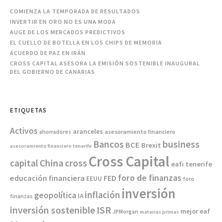
COMIENZA LA TEMPORADA DE RESULTADOS
INVERTIR EN ORO NO ES UNA MODA
AUGE DE LOS MERCADOS PREDICTIVOS
EL CUELLO DE BOTELLA EN LOS CHIPS DE MEMORIA
ACUERDO DE PAZ EN IRÁN
CROSS CAPITAL ASESORA LA EMISIÓN SOSTENIBLE INAUGURAL
DEL GOBIERNO DE CANARIAS
ETIQUETAS
Activos
aranceles
asesoramiento financiero
ahorradores
Bancos
business
BCE
Brexit
asesoramiento financiero tenerife
Cross Capital
China
capital
cross
eafi tenerife
foro de finanzas
educación financiera
FED
EEUU
foro
inversión
inflación
geopolítica
IA
finanzas
inversión sostenible
ISR
mejor eaf
JPMorgan
materias primas