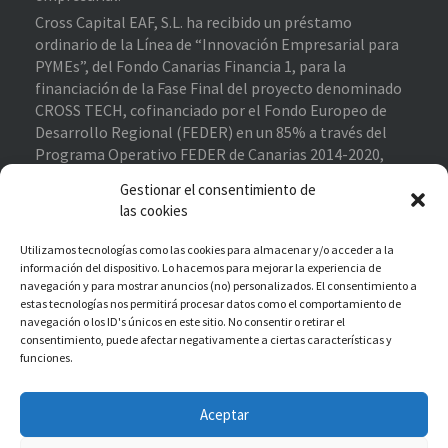
Cross Capital EAF, S.L. ha recibido un préstamo
ordinario de la Línea de “Innovación Empresarial para
PYMEs”, del Fondo Canarias Financia 1, para la
financiación de la Fase Final del proyecto denominado
CROSS TECH, cofinanciado por el Fondo Europeo de
Desarrollo Regional (FEDER) en un 85% a través del
Programa Operativo FEDER de Canarias 2014-2020,
contribuyendo al cumplimiento de los objetivos del eje
Gestionar el consentimiento de
prioritario 1 “Potenciar la investigación, el desarrollo
las cookies
tecnológico y la innovación”.
Proyecto Financiado
–
Enlace de interés
Utilizamos tecnologías como las cookies para almacenar y/o acceder a la
información del dispositivo. Lo hacemos para mejorar la experiencia de
navegación y para mostrar anuncios (no) personalizados. El consentimiento a
estas tecnologías nos permitirá procesar datos como el comportamiento de
Cross Capital EAF, S.L. ha recibido una subvención
navegación o los ID's únicos en este sitio. No consentir o retirar el
destinada a la reactivación económica de las pymes en
consentimiento, puede afectar negativamente a ciertas características y
funciones.
Canarias como parte de la respuesta de la UE a la
pandemia Covid-19, con cargo al fondo de ayuda a la
recuperación para la cohesión y los territorios de
Aceptar
Europa (REACT-EU), financiada al 100% por el Fondo