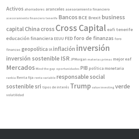
Activos
aranceles
asesoramiento financiero
ahorradores
Bancos
business
BCE
Brexit
asesoramiento financiero tenerife
Cross Capital
China
capital
cross
eafi tenerife
foro de finanzas
educación financiera
FED
EEUU
foro
inversión
inflación
geopolítica
IA
finanzas
inversión sostenible
ISR
mejor eaf
JPMorgan
materias primas
Mercados
PIB
política monetaria
Mind the gap
oportunidades
responsable
social
Renta fija
rankia
renta variable
Trump
sostenible
sri
verde
tipos de interés
value investing
volatilidad