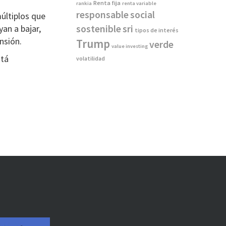
Renta fija
rankia
renta variable
responsable
social
últiplos que
yan a bajar,
sostenible
sri
tipos de interés
nsión.
Trump
verde
value investing
tá
volatilidad