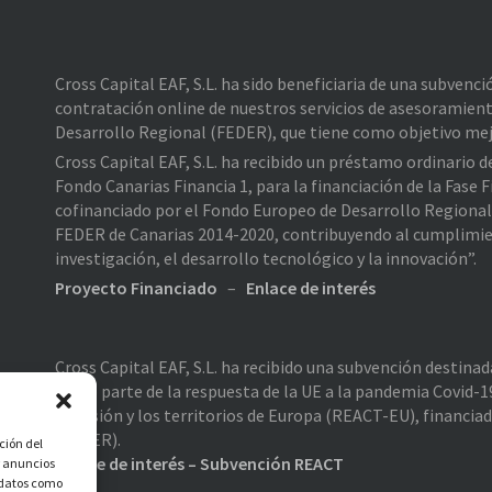
Cross Capital EAF, S.L. ha sido beneficiaria de una subvenc
contratación online de nuestros servicios de asesoramient
Desarrollo Regional (FEDER), que tiene como objetivo mejo
Cross Capital EAF, S.L. ha recibido un préstamo ordinario 
Fondo Canarias Financia 1, para la financiación de la Fas
cofinanciado por el Fondo Europeo de Desarrollo Regiona
FEDER de Canarias 2014-2020, contribuyendo al cumplimiento
investigación, el desarrollo tecnológico y la innovación”.
Proyecto Financiado
–
Enlace de interés
Cross Capital EAF, S.L. ha recibido una subvención destina
como parte de la respuesta de la UE a la pandemia Covid-19
cohesión y los territorios de Europa (REACT-EU), financia
(FEDER).
ción del
Enlace de interés – Subvención REACT
r anuncios
r datos como