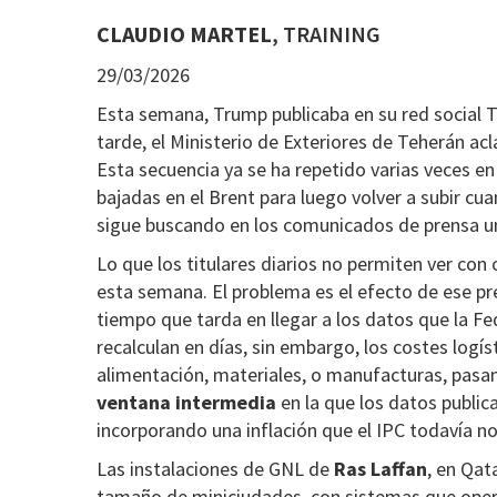
CLAUDIO MARTEL
, TRAINING
29/03/2026
Esta semana, Trump publicaba en su red social T
tarde, el Ministerio de Exteriores de Teherán ac
Esta secuencia ya se ha repetido varias veces en
bajadas en el Brent para luego volver a subir cu
sigue buscando en los comunicados de prensa un
Lo que los titulares diarios no permiten ver con
esta semana. El problema es el efecto de ese p
tiempo que tarda en llegar a los datos que la Fe
recalculan en días, sin embargo, los costes logí
alimentación, materiales, o manufacturas, pasa
ventana intermedia
en la que los datos public
incorporando una inflación que el IPC todavía no
Las instalaciones de GNL de
Ras Laffan
, en Qat
tamaño de miniciudades, con sistemas que ope