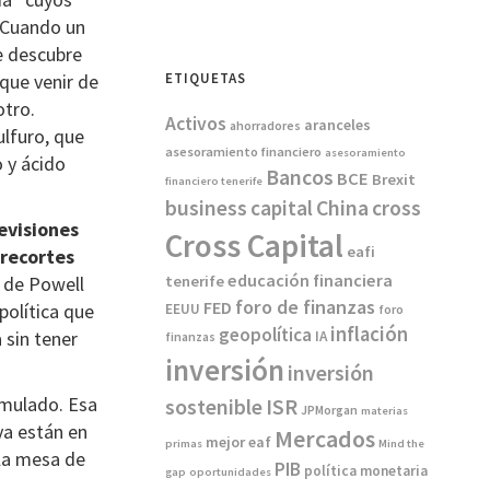
 Cuando un
se descubre
 que venir de
ETIQUETAS
otro.
Activos
aranceles
ahorradores
ulfuro, que
asesoramiento financiero
asesoramiento
o y ácido
Bancos
BCE
Brexit
financiero tenerife
China
business
capital
cross
evisiones
Cross Capital
eafi
 recortes
educación financiera
 de Powell
tenerife
foro de finanzas
FED
política que
EEUU
foro
inflación
geopolítica
 sin tener
IA
finanzas
inversión
inversión
umulado. Esa
sostenible
ISR
JPMorgan
materias
ya están en
Mercados
mejor eaf
primas
Mind the
 la mesa de
PIB
política monetaria
gap
oportunidades