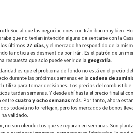
ruth Social que las negociaciones con Irán iban muy bien. H
laraba que no tenían intención alguna de sentarse con la Cas
 los últimos
27 días
, y el mercado ha respondido de la mis
ando la noticia es desmentida por Irán. Es el patrón de un m
a respuesta que solo puede venir de la
geografía
.
 claridad es que el problema de fondo no está en el precio de
recio durante las próximas semanas en la
cadena de sumini
d utiliza para tomar decisiones. Los precios del combustible
sticos tardan semanas. Y desde ahí hasta el precio final al c
n entre
cuatro y ocho
semanas
más. Por tanto, ahora esta
ados todavía no lo reflejan, pero los mercados de bonos llev
 ha validado.
ar, no son oleoductos que se reparan en semanas. Son planta
ran a presiones inmensas, componentes fabricados “a medi