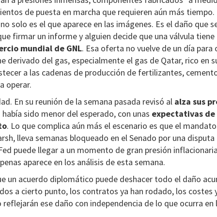
mientos de puesta en marcha que requieren aún más tiempo.
o no solo es el que aparece en las imágenes. Es el daño que 
ue firmar un informe y alguien decide que una válvula tiene
ercio mundial de GNL
. Esa oferta no vuelve de un día para 
derivado del gas, especialmente el gas de Qatar, rico en s
stecer a las cadenas de producción de fertilizantes, cement
a operar.
dad. En su reunión de la semana pasada revisó al
alza sus pr
o había sido menor del esperado, con unas
expectativas de
to
. Lo que complica aún más el escenario es que el mandato
rsh, lleva semanas bloqueado en el Senado por una disputa 
 Fed puede llegar a un momento de gran presión inflacionaria
 apenas aparece en los análisis de esta semana.
e un acuerdo diplomático puede deshacer todo el daño ac
dos a cierto punto, los contratos ya han rodado, los costes 
yo reflejarán ese daño con independencia de lo que ocurra en