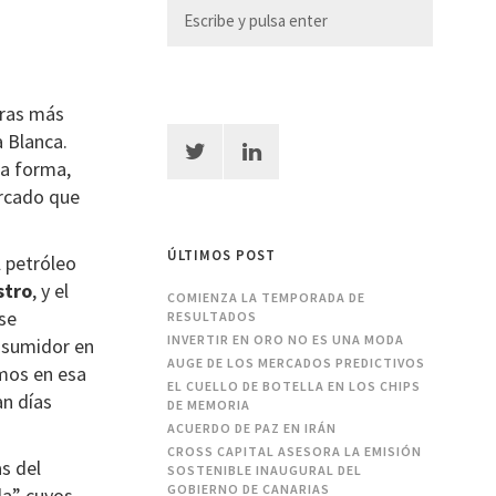
oras más
a Blanca.
ma forma,
ercado que
ÚLTIMOS POST
l petróleo
stro
, y el
COMIENZA LA TEMPORADA DE
 se
RESULTADOS
INVERTIR EN ORO NO ES UNA MODA
onsumidor en
AUGE DE LOS MERCADOS PREDICTIVOS
mos en esa
EL CUELLO DE BOTELLA EN LOS CHIPS
an días
DE MEMORIA
ACUERDO DE PAZ EN IRÁN
CROSS CAPITAL ASESORA LA EMISIÓN
s del
SOSTENIBLE INAUGURAL DEL
GOBIERNO DE CANARIAS
da” cuyos