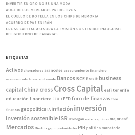
INVERTIR EN ORO NO ES UNA MODA
AUGE DE LOS MERCADOS PREDICTIVOS
EL CUELLO DE BOTELLA EN LOS CHIPS DE MEMORIA
ACUERDO DE PAZ EN IRÁN
CROSS CAPITAL ASESORA LA EMISIÓN SOSTENIBLE INAUGURAL
DEL GOBIERNO DE CANARIAS
ETIQUETAS
Activos
aranceles
asesoramiento financiero
ahorradores
Bancos
business
BCE
Brexit
asesoramiento financiero tenerife
Cross Capital
China
capital
cross
eafi tenerife
foro de finanzas
educación financiera
FED
EEUU
foro
inversión
inflación
geopolítica
IA
finanzas
inversión sostenible
ISR
mejor eaf
JPMorgan
materias primas
Mercados
PIB
política monetaria
Mind the gap
oportunidades