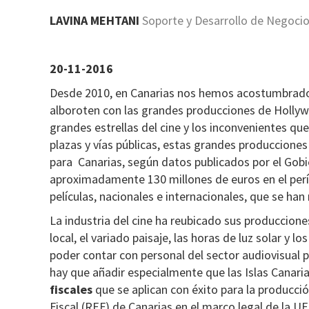
LAVINA MEHTANI
Soporte y Desarrollo de Negocio
20-11-2016
Desde 2010, en Canarias nos hemos acostumbrado 
alboroten con las grandes producciones de Hollyw
grandes estrellas del cine y los inconvenientes que 
plazas y vías públicas, estas grandes produccione
para Canarias, según datos publicados por el Gob
aproximadamente 130 millones de euros en el perí
películas, nacionales e internacionales, que se han
La industria del cine ha reubicado sus produccione
local, el variado paisaje, las horas de luz solar y lo
poder contar con personal del sector audiovisual p
hay que añadir especialmente que las Islas Canari
fiscales
que se aplican con éxito para la producci
Fiscal (REF) de Canarias en el marco legal de la UE