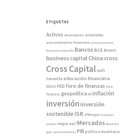
ETIQUETAS
Activos
aranceles
ahorradores
asesoramiento financiero
asesoramiento
Bancos
BCE
Brexit
financiero tenerife
China
business
capital
cross
Cross Capital
eafi
educación financiera
tenerife
foro de finanzas
FED
EEUU
foro
inflación
geopolítica
IA
finanzas
inversión
inversión
sostenible
ISR
JPMorgan
materias
Mercados
mejor eaf
primas
Mind the
PIB
política monetaria
gap
oportunidades