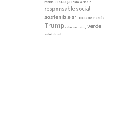
Renta fija
rankia
renta variable
responsable
social
sostenible
sri
tipos de interés
Trump
verde
value investing
volatilidad