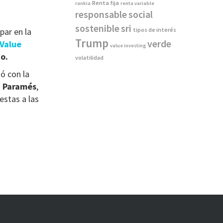
Renta fija
rankia
renta variable
responsable
social
sostenible
sri
par en la
tipos de interés
Trump
verde
 Value
value investing
o.
volatilidad
ó con la
a Paramés
,
estas a las