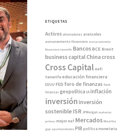
ETIQUETAS
Activos
aranceles
ahorradores
asesoramiento financiero
asesoramiento
Bancos
BCE
Brexit
financiero tenerife
China
business
capital
cross
Cross Capital
eafi
educación financiera
tenerife
foro de finanzas
FED
EEUU
foro
inflación
geopolítica
IA
finanzas
inversión
inversión
sostenible
ISR
JPMorgan
materias
Mercados
mejor eaf
primas
Mind the
PIB
política monetaria
gap
oportunidades