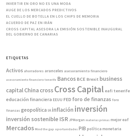
INVERTIR EN ORO NO ES UNA MODA
AUGE DE LOS MERCADOS PREDICTIVOS
EL CUELLO DE BOTELLA EN LOS CHIPS DE MEMORIA
ACUERDO DE PAZ EN IRÁN
CROSS CAPITAL ASESORA LA EMISIÓN SOSTENIBLE INAUGURAL
DEL GOBIERNO DE CANARIAS
ETIQUETAS
Activos
aranceles
asesoramiento financiero
ahorradores
Bancos
business
BCE
Brexit
asesoramiento financiero tenerife
Cross Capital
China
capital
cross
eafi tenerife
foro de finanzas
educación financiera
FED
EEUU
foro
inversión
inflación
geopolítica
IA
finanzas
inversión sostenible
ISR
mejor eaf
JPMorgan
materias primas
Mercados
PIB
política monetaria
Mind the gap
oportunidades