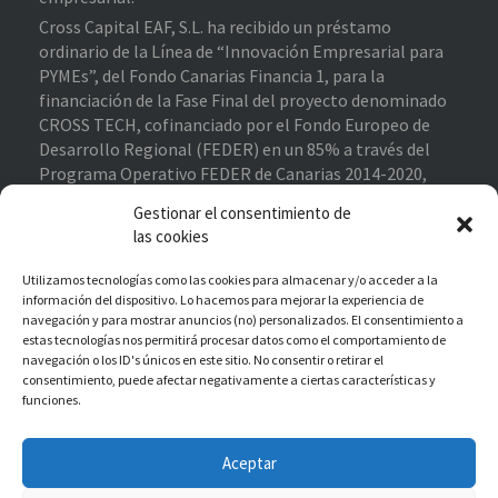
Cross Capital EAF, S.L. ha recibido un préstamo
ordinario de la Línea de “Innovación Empresarial para
PYMEs”, del Fondo Canarias Financia 1, para la
financiación de la Fase Final del proyecto denominado
CROSS TECH, cofinanciado por el Fondo Europeo de
Desarrollo Regional (FEDER) en un 85% a través del
Programa Operativo FEDER de Canarias 2014-2020,
contribuyendo al cumplimiento de los objetivos del eje
Gestionar el consentimiento de
prioritario 1 “Potenciar la investigación, el desarrollo
las cookies
tecnológico y la innovación”.
Proyecto Financiado
–
Enlace de interés
Utilizamos tecnologías como las cookies para almacenar y/o acceder a la
información del dispositivo. Lo hacemos para mejorar la experiencia de
navegación y para mostrar anuncios (no) personalizados. El consentimiento a
estas tecnologías nos permitirá procesar datos como el comportamiento de
Cross Capital EAF, S.L. ha recibido una subvención
navegación o los ID's únicos en este sitio. No consentir o retirar el
destinada a la reactivación económica de las pymes en
consentimiento, puede afectar negativamente a ciertas características y
funciones.
Canarias como parte de la respuesta de la UE a la
pandemia Covid-19, con cargo al fondo de ayuda a la
recuperación para la cohesión y los territorios de
Aceptar
Europa (REACT-EU), financiada al 100% por el Fondo