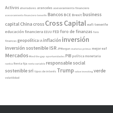
Activos
aranceles
asesoramiento financiero
ahorradores
Bancos
business
BCE
Brexit
asesoramiento financiero tenerife
Cross Capital
China
capital
cross
eafi tenerife
foro de finanzas
educación financiera
FED
EEUU
foro
inversión
inflación
geopolítica
IA
finanzas
inversión sostenible
ISR
mejor eaf
JPMorgan
materias primas
Mercados
PIB
política monetaria
Mind the gap
oportunidades
responsable
social
Renta fija
rankia
renta variable
Trump
sostenible
sri
verde
tipos de interés
value investing
volatilidad