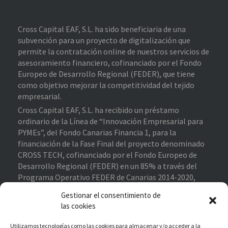
Cross Capital EAF, S.L. ha sido beneficiaria de una
subvención para un proyecto de digitalización que
permite la contratación online de nuestros servicios de
asesoramiento financiero, cofinanciado por el Fondo
Europeo de Desarrollo Regional (FEDER), que tiene
como objetivo mejorar la competitividad del tejido
empresarial.
Cross Capital EAF, S.L. ha recibido un préstamo
ordinario de la Línea de “Innovación Empresarial para
PYMEs”, del Fondo Canarias Financia 1, para la
financiación de la Fase Final del proyecto denominado
CROSS TECH, cofinanciado por el Fondo Europeo de
Desarrollo Regional (FEDER) en un 85% a través del
Programa Operativo FEDER de Canarias 2014-2020,
contribuyendo al cumplimiento de los objetivos del eje
Gestionar el consentimiento de
prioritario 1 “Potenciar la investigación, el desarrollo
las cookies
tecnológico y la innovación”.
Proyecto Financiado
–
Enlace de interés
Utilizamos tecnologías como las cookies para almacenar y/o acceder a la