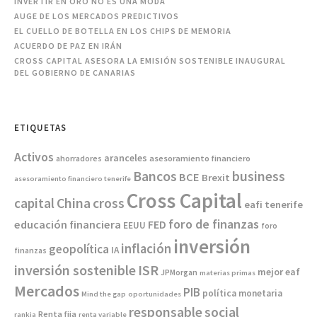
INVERTIR EN ORO NO ES UNA MODA
AUGE DE LOS MERCADOS PREDICTIVOS
EL CUELLO DE BOTELLA EN LOS CHIPS DE MEMORIA
ACUERDO DE PAZ EN IRÁN
CROSS CAPITAL ASESORA LA EMISIÓN SOSTENIBLE INAUGURAL
DEL GOBIERNO DE CANARIAS
ETIQUETAS
Activos
aranceles
asesoramiento financiero
ahorradores
Bancos
business
BCE
Brexit
asesoramiento financiero tenerife
Cross Capital
China
capital
cross
eafi tenerife
foro de finanzas
educación financiera
FED
EEUU
foro
inversión
inflación
geopolítica
IA
finanzas
inversión sostenible
ISR
mejor eaf
JPMorgan
materias primas
Mercados
PIB
política monetaria
Mind the gap
oportunidades
responsable
social
Renta fija
rankia
renta variable