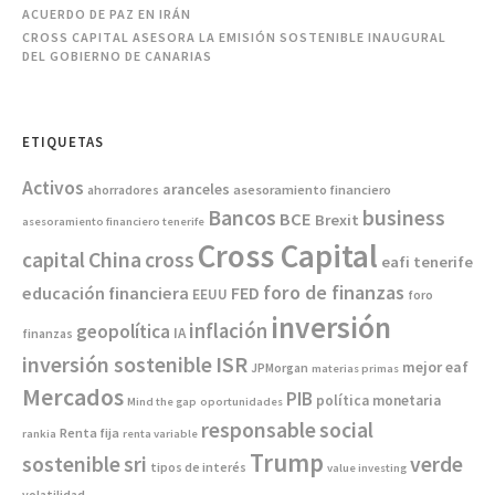
ACUERDO DE PAZ EN IRÁN
CROSS CAPITAL ASESORA LA EMISIÓN SOSTENIBLE INAUGURAL
DEL GOBIERNO DE CANARIAS
ETIQUETAS
Activos
aranceles
asesoramiento financiero
ahorradores
Bancos
business
BCE
Brexit
asesoramiento financiero tenerife
Cross Capital
China
capital
cross
eafi tenerife
foro de finanzas
educación financiera
FED
EEUU
foro
inversión
inflación
geopolítica
IA
finanzas
inversión sostenible
ISR
mejor eaf
JPMorgan
materias primas
Mercados
PIB
política monetaria
Mind the gap
oportunidades
responsable
social
Renta fija
rankia
renta variable
Trump
sostenible
sri
verde
tipos de interés
value investing