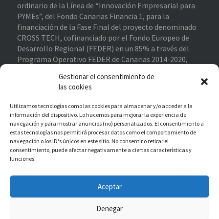
ordinario de la Línea de “Innovación Empresarial para
PYMEs”, del Fondo Canarias Financia 1, para la
financiación de la Fase Final del proyecto denominado
CROSS TECH, cofinanciado por el Fondo Europeo de
Desarrollo Regional (FEDER) en un 85% a través del
Programa Operativo FEDER de Canarias 2014-2020,
contribuyendo al cumplimiento de los objetivos del eje
Gestionar el consentimiento de
prioritario 1 “Potenciar la investigación, el desarrollo
las cookies
tecnológico y la innovación”.
Proyecto Financiado
–
Enlace de interés
Utilizamos tecnologías como las cookies para almacenar y/o acceder a la
información del dispositivo. Lo hacemos para mejorar la experiencia de
navegación y para mostrar anuncios (no) personalizados. El consentimiento a
estas tecnologías nos permitirá procesar datos como el comportamiento de
Cross Capital EAF, S.L. ha recibido una subvención
navegación o los ID's únicos en este sitio. No consentir o retirar el
destinada a la reactivación económica de las pymes en
consentimiento, puede afectar negativamente a ciertas características y
funciones.
Canarias como parte de la respuesta de la UE a la
pandemia Covid-19, con cargo al fondo de ayuda a la
recuperación para la cohesión y los territorios de
Aceptar
Europa (REACT-EU), financiada al 100% por el Fondo
Europeo de Desarrollo Regional (FEDER).
Denegar
Enlace de interés – Subvención REACT