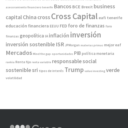
Bancos
business
BCE
Brexit
asesoramiento financiero tenerife
Cross Capital
China
capital
cross
eafi tenerife
foro de finanzas
educación financiera
FED
EEUU
foro
inversión
inflación
geopolítica
IA
finanzas
inversión sostenible
ISR
mejor eaf
JPMorgan
materias primas
Mercados
PIB
política monetaria
Mind the gap
oportunidades
responsable
social
Renta fija
rankia
renta variable
Trump
sostenible
sri
verde
tipos de interés
value investing
volatilidad