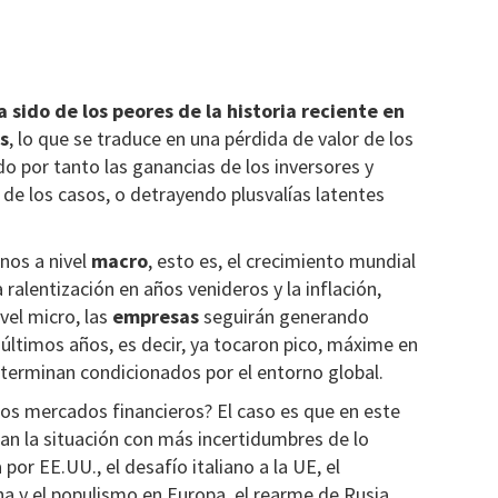
 sido de los peores de la historia reciente en
s
, lo que se traduce en una pérdida de valor de los
o por tanto las ganancias de los inversores y
de los casos, o detrayendo plusvalías latentes
nos a nivel
macro
, esto es, el crecimiento mundial
ralentización en años venideros y la inflación,
vel micro, las
empresas
seguirán generando
 últimos años, es decir, ya tocaron pico, máxime en
 terminan condicionados por el entorno global.
los mercados financieros? El caso es que en este
an la situación con más incertidumbres de lo
 por EE.UU., el desafío italiano a la UE, el
cha y el populismo en Europa, el rearme de Rusia,