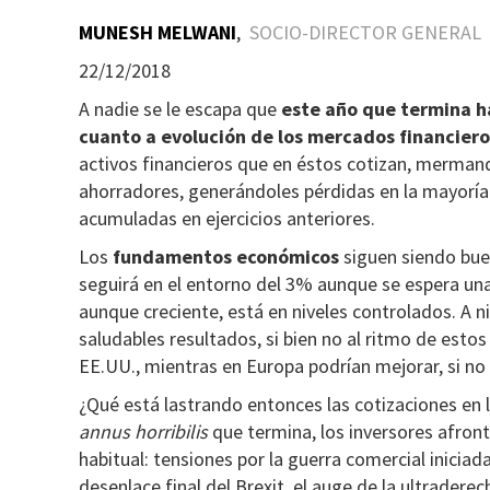
MUNESH MELWANI
,
SOCIO-DIRECTOR GENERAL
22/12/2018
A nadie se le escapa que
este año que termina ha
cuanto a evolución de los mercados financiero
activos financieros que en éstos cotizan, mermand
ahorradores, generándoles pérdidas en la mayoría 
acumuladas en ejercicios anteriores.
Los
fundamentos económicos
siguen siendo bue
seguirá en el entorno del 3% aunque se espera una 
aunque creciente, está en niveles controlados. A ni
saludables resultados, si bien no al ritmo de estos
EE.UU., mientras en Europa podrían mejorar, si no
¿Qué está lastrando entonces las cotizaciones en 
annus horribilis
que termina, los inversores afront
habitual: tensiones por la guerra comercial iniciada
desenlace final del Brexit, el auge de la ultradere