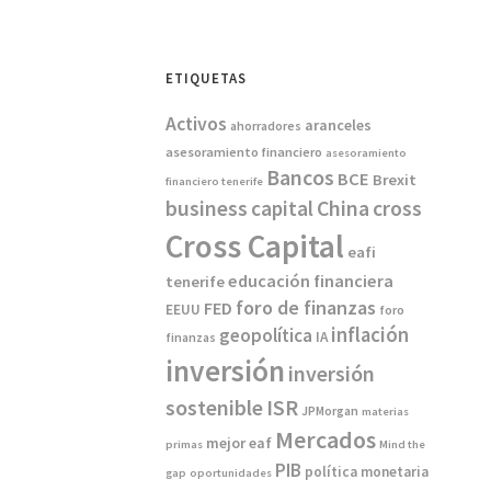
ETIQUETAS
Activos
aranceles
ahorradores
asesoramiento financiero
asesoramiento
Bancos
BCE
Brexit
financiero tenerife
China
business
capital
cross
Cross Capital
eafi
educación financiera
tenerife
foro de finanzas
FED
EEUU
foro
inflación
geopolítica
IA
finanzas
inversión
inversión
sostenible
ISR
JPMorgan
materias
Mercados
mejor eaf
primas
Mind the
PIB
política monetaria
gap
oportunidades