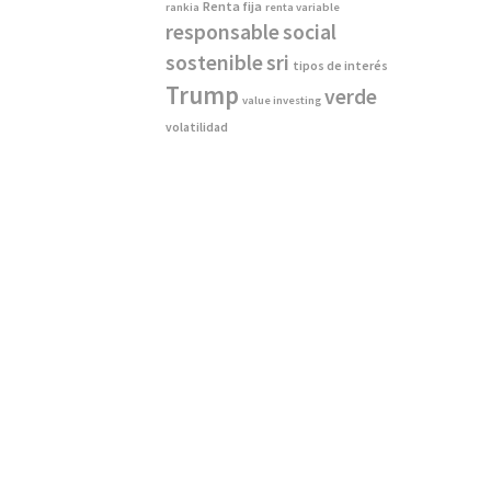
Renta fija
rankia
renta variable
responsable
social
sostenible
sri
tipos de interés
Trump
verde
value investing
volatilidad