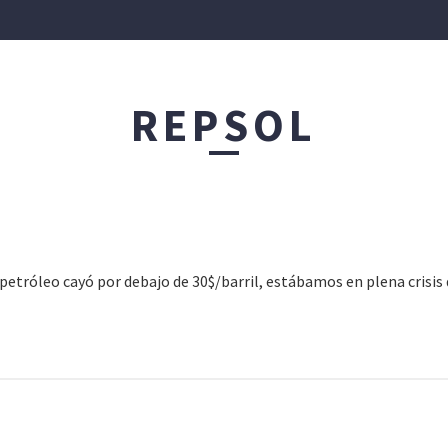
IÓN PATRIMONIAL
REPSOL
FINANZAS CORPORATIVAS
PRODUCTOS ASESO
l petróleo cayó por debajo de 30$/barril, estábamos en plena crisis