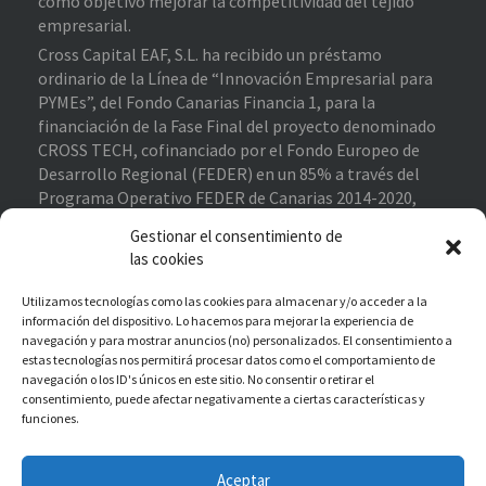
como objetivo mejorar la competitividad del tejido
empresarial.
Cross Capital EAF, S.L. ha recibido un préstamo
ordinario de la Línea de “Innovación Empresarial para
PYMEs”, del Fondo Canarias Financia 1, para la
financiación de la Fase Final del proyecto denominado
CROSS TECH, cofinanciado por el Fondo Europeo de
Desarrollo Regional (FEDER) en un 85% a través del
Programa Operativo FEDER de Canarias 2014-2020,
contribuyendo al cumplimiento de los objetivos del eje
Gestionar el consentimiento de
prioritario 1 “Potenciar la investigación, el desarrollo
las cookies
tecnológico y la innovación”.
Proyecto Financiado
–
Enlace de interés
Utilizamos tecnologías como las cookies para almacenar y/o acceder a la
información del dispositivo. Lo hacemos para mejorar la experiencia de
navegación y para mostrar anuncios (no) personalizados. El consentimiento a
estas tecnologías nos permitirá procesar datos como el comportamiento de
Cross Capital EAF, S.L. ha recibido una subvención
navegación o los ID's únicos en este sitio. No consentir o retirar el
destinada a la reactivación económica de las pymes en
consentimiento, puede afectar negativamente a ciertas características y
funciones.
Canarias como parte de la respuesta de la UE a la
pandemia Covid-19, con cargo al fondo de ayuda a la
recuperación para la cohesión y los territorios de
Aceptar