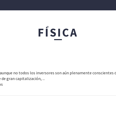
IÓN PATRIMONIAL
FINANZAS CORPORATIVAS
FÍSICA
PRODUCTOS ASESO
 aunque no todos los inversores son aún plenamente conscientes d
e gran capitalización, ...
os