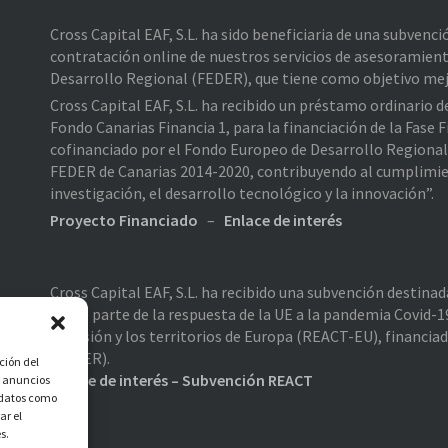
Cross Capital EAF, S.L. ha sido beneficiaria de una subvenc
contratación online de nuestros servicios de asesoramient
Desarrollo Regional (FEDER), que tiene como objetivo mejo
Cross Capital EAF, S.L. ha recibido un préstamo ordinario 
Fondo Canarias Financia 1, para la financiación de la Fas
cofinanciado por el Fondo Europeo de Desarrollo Regiona
FEDER de Canarias 2014-2020, contribuyendo al cumplimiento
investigación, el desarrollo tecnológico y la innovación”.
Proyecto Financiado
–
Enlace de interés
Cross Capital EAF, S.L. ha recibido una subvención destina
como parte de la respuesta de la UE a la pandemia Covid-19
cohesión y los territorios de Europa (REACT-EU), financia
(FEDER).
ción del
Enlace de interés – Subvención REACT
r anuncios
r datos como
ar el
s.