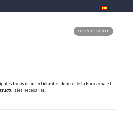
RADOS
MEDIA CENTER
CONTACTO
ACCESO CLIENTE
cipales focos de incertidumbre dentro de la Eurozona. El
ructurales necesarias...