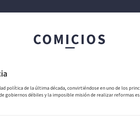
IÓN PATRIMONIAL
COMICIOS
FINANZAS CORPORATIVAS
PRODUCTOS ASESO
cia
dad política de la última década, convirtiéndose en uno de los prin
gobiernos débiles y la imposible misión de realizar reformas est